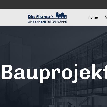
Home
V
Bauprojek