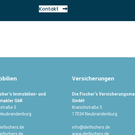
Kontakt
bilien
Versicherungen
scher‘s Immobilien- und
Die Fischer‘s Versicherungsma
makler GbR
GmbH
hstraße 5
Kranichstraße 5
Neubrandenburg
17034 Neubrandenburg
iefischers.de
info@diefischers.de
efischers.de
www.diefischers.de