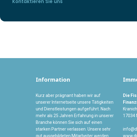
Kontaktieren Sie uns
Information
Immo
Kurz aber prägnant haben wir auf
Die Fi
unserer Internetseite unsere Tätigkeiten
Finanz
und Dienstleistungen aufgeführt. Nach
Kranic
mehr als 25 Jahren Erfahrung in unserer
17034 
Branche können Sie sich auf einen
starken Partner verlassen. Unsere sehr
info@d
gut ausgebildeten Mitarbeiter werden
www.di